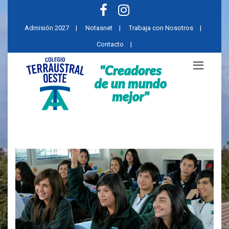
Admisión 2027
|
Notasnet
|
Trabaja con Nosotros
|
Contacto
|