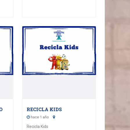
03
5
SEPTEMBER - 2025
O
RECICLA KIDS
hace 1 año
Recicla Kids