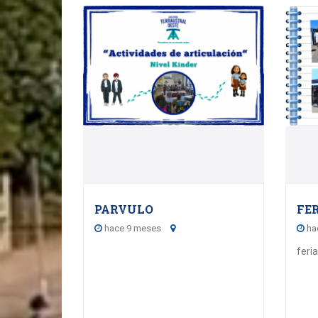
PARVULO
FE
hace 9 meses
ha
feri