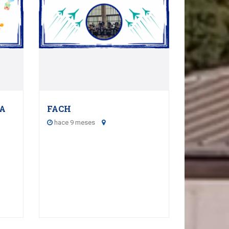
24
5
OCTOBER - 2025
CA
FACH
hace 9 meses