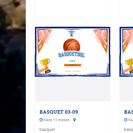
BASQUET 03-09
BAS
hace 11 meses
ha
basquet
basq