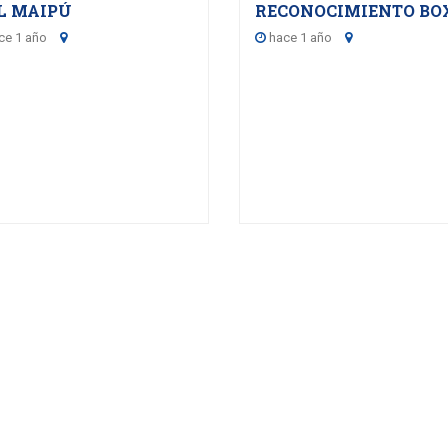
L MAIPÚ
RECONOCIMIENTO BO
ce 1 año
hace 1 año